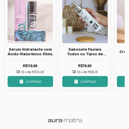
Sérum Hidratante com
Sabonete Faciais
Crem
Ácido Hialurônico 30mL
Todos os Tipos de
Peles 110g
R$119,90
R$79,90
12
x de
R$12,20
12
x de
R$8,13
COMPRAR
COMPRAR