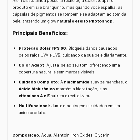
Além disso, ainda possui a tecnologia Color Adapt: o
produto em si é branquinho, mas quando você espalha, as
cápsulas de pigmentos se rompem e se adaptam ao tom da
pele, trazendo um glow natural e
efeito Photoshop.
Principais Benefícios:
Proteção Solar FPS 60
: Bloqueia danos causados
pelos raios UVA e UVB, cuidando da sua pele diariamente.
Color Adapt
: Ajusta-se ao seu tom, oferecendo uma
cobertura natural e sem marcas visíveis.
Cuidado Completo
: A
niacinamida
suaviza manchas, o
ácido hialurônico
mantém a hidratação, e as
vitaminas A e E
nutrem e revitalizam.
Multifuncional
: Junte maquiagem e cuidados em um
único produto.
Composição:
Aqua, Alantoin, Iron Oxides, Glycerin,