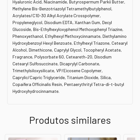
Hyaluronic Acid, Niacinamide, Butyrospermum Parkii Butter,
Methylene Bis-Benzotriazolyl Tetramethylbutylphenol,
Acrylates/C10-30 Alkyl Acrylate Crosspolymer,
Propyleneglycol, Disodium EDTA, Xanthan Gum, Decyl
Glucoside, Bis-Ethylhexyloxyphenol Methoxyphenyl Triazine,
Phenoxyethanol, Ethylhexyl Methoxycinnamate, Diethylamino
Hydroxybenzoyl Hexyl Benzoate, Ethylhexyl Triazone, Cetearyl
Alcohol, Dimethicone, Caprylyl Glycol, Tocopheryl Acetate,
Fragrance, Polysorbate 60, Ceteareth–20, Disodium
Cetearyl Sulfosuccinate, Dicaprylyl Carbonate,
Trimethylsiloxysilicate, VP/Eicosene Copolymer,
Caprylic/Capric Triglyceride, Titanium Dioxide, Sílica,
Copaifera Officinalis Resin, Pentaerythrityl Tetra-di-t-butyl
Hydroxyhydrocinnamate.
Produtos similares